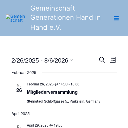
Zum
Gemeinschaft
Inhalt
Generationen Hand in
springen
Hand e.V.
2/26/2025
 - 
8/6/2026
Veranstaltungen
Veranstaltunge
Veranst
Suche
Liste
Suche
Ansicht
Datum
Februar 2025
und
Navigat
wählen.
Ansichten,
Februar 26, 2025 @ 14:00
-
16:00
MI.
Navigation
26
Mitgliederversammlung
Steinstadl
Schloßgasse 5,, Parkstein, Germany
April 2025
April 29, 2025 @ 19:00
DI.