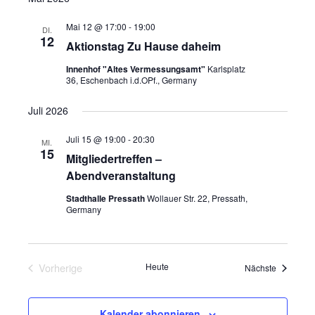
Mai 12 @ 17:00
-
19:00
DI.
12
Aktionstag Zu Hause daheim
Innenhof "Altes Vermessungsamt"
Karlsplatz
36, Eschenbach i.d.OPf., Germany
Juli 2026
Juli 15 @ 19:00
-
20:30
MI.
15
Mitgliedertreffen –
Abendveranstaltung
Stadthalle Pressath
Wollauer Str. 22, Pressath,
Germany
Vorherige
Heute
Veranstal
Nächste
Veranstaltungen
Kalender abonnieren