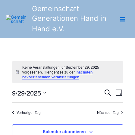
Zum
Gemeinschaft
Inhalt
Generationen Hand in
springen
Hand e.V.
Veranstaltungen
Keine Veranstaltungen für September 29, 2025
für
vorgesehen. Hier geht es zu den
nächsten
Hinweis
September
bevorstehenden Veranstaltungen
.
29,
2025
9/29/2025
Veranstaltunge
Veranst
Suche
Tag
Suche
Ansicht
Datum
und
Navigat
wählen.
Vorheriger Tag
Nächster Tag
Ansichten,
Navigation
Kalender abonnieren