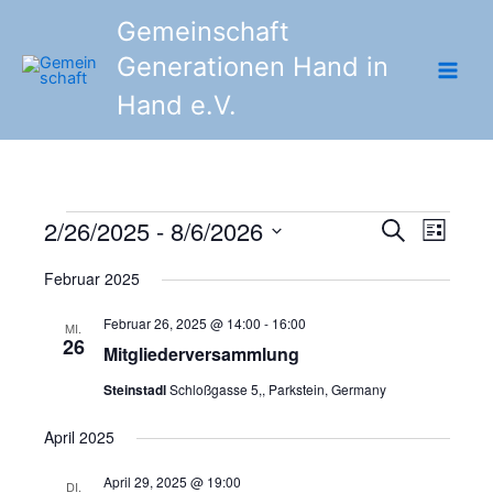
Zum
Gemeinschaft
Inhalt
Generationen Hand in
springen
Hand e.V.
2/26/2025
 - 
8/6/2026
Veranstaltungen
Veranstaltunge
Veranst
Suche
Liste
Suche
Ansicht
Datum
Februar 2025
und
Navigat
wählen.
Ansichten,
Februar 26, 2025 @ 14:00
-
16:00
MI.
Navigation
26
Mitgliederversammlung
Steinstadl
Schloßgasse 5,, Parkstein, Germany
April 2025
April 29, 2025 @ 19:00
DI.