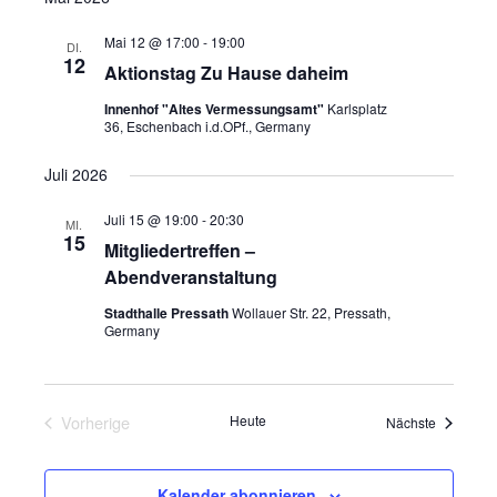
Mai 12 @ 17:00
-
19:00
DI.
12
Aktionstag Zu Hause daheim
Innenhof "Altes Vermessungsamt"
Karlsplatz
36, Eschenbach i.d.OPf., Germany
Juli 2026
Juli 15 @ 19:00
-
20:30
MI.
15
Mitgliedertreffen –
Abendveranstaltung
Stadthalle Pressath
Wollauer Str. 22, Pressath,
Germany
Vorherige
Heute
Veranstal
Nächste
Veranstaltungen
Kalender abonnieren