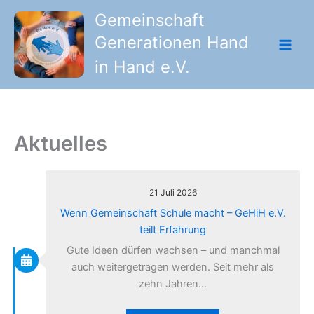
Zum
Gemeinschaft
Inhalt
Generationen Hand
springen
in Hand e.V.
Aktuelles
21 Juli 2026
Wenn Gemeinschaft Schule macht – GeHiH e.V.
teilt Erfahrung
Gute Ideen dürfen wachsen – und manchmal
auch weitergetragen werden. Seit mehr als
zehn Jahren…