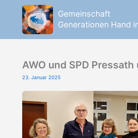
Zum
Inhalt
Gemeinschaft
springen
Generationen Hand in
AWO und SPD Pressath u
23. Januar 2025