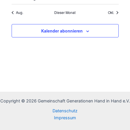
Veranstaltungen
Veranstaltung
Veranstaltungen
Veranstaltungen
Veranstaltungen
Veranstaltungen
Veranstal
Aug.
Dieser Monat
Okt.
Kalender abonnieren
Copyright © 2026 Gemeinschaft Generationen Hand in Hand e.V.
Datenschutz
Impressum